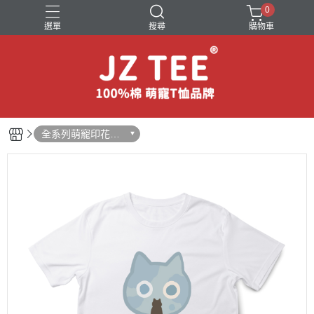
0
選單
搜尋
購物車
可愛小圖T恤
狗狗圖案短袖T恤
萌寵互動短袖T恤
貓咪圖案短袖T恤
黑貓圖案短袖
全系列萌寵印花短
袖