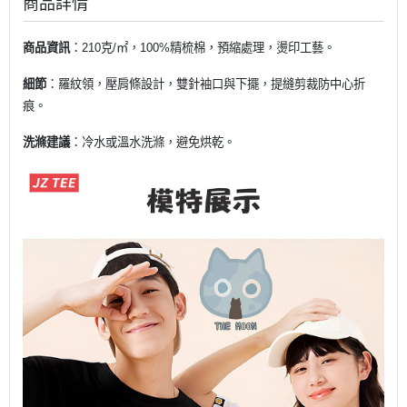
商品詳情
商品資訊
：210克/㎡，100%精梳棉，預縮處理，燙印工藝。
細節
：羅紋領，壓肩條設計，雙針袖口與下擺，提縫剪裁防中心折
痕。
洗滌建議
：冷水或溫水洗滌，避免烘乾。