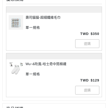
壽司貓貓-超細纖維毛巾
單一規格
TWD
$350
Wu~&吹風-哈士奇中筒棉襪
單一規格
TWD
$129