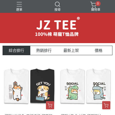
0
選單
搜尋
購物車
可愛小圖T恤
狗狗圖案短袖T恤
萌寵互動短袖T恤
貓咪圖案短袖T恤
黑貓圖案短袖
綜合排行
熱銷排行
最新上架
價格