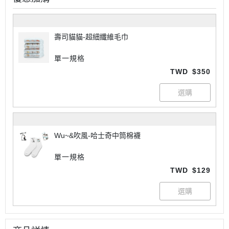
壽司貓貓-超細纖維毛巾
單一規格
TWD
$350
Wu~&吹風-哈士奇中筒棉襪
單一規格
TWD
$129