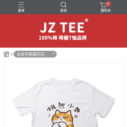
0
選單
搜尋
購物車
可愛小圖T恤
狗狗圖案短袖T恤
萌寵互動短袖T恤
貓咪圖案短袖T恤
黑貓圖案短袖
全系列萌寵印花短
袖