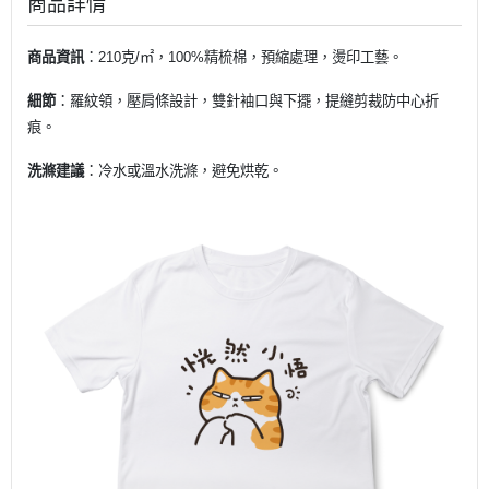
商品詳情
商品資訊
：210克/㎡，100%精梳棉，預縮處理，燙印工藝。
細節
：羅紋領，壓肩條設計，雙針袖口與下擺，提縫剪裁防中心折
痕。
洗滌建議
：冷水或溫水洗滌，避免烘乾。