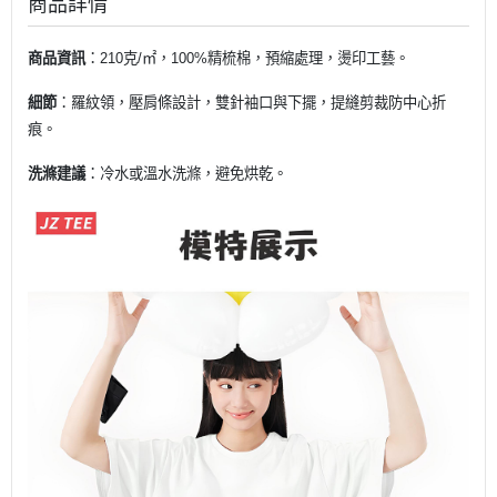
商品詳情
商品資訊
：210克/㎡，100%精梳棉，預縮處理，燙印工藝。
細節
：羅紋領，壓肩條設計，雙針袖口與下擺，提縫剪裁防中心折
痕。
洗滌建議
：冷水或溫水洗滌，避免烘乾。