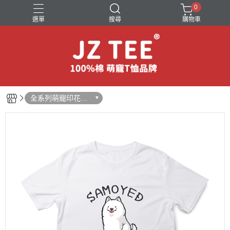
0
選單
搜尋
購物車
可愛小圖T恤
狗狗圖案短袖T恤
萌寵互動短袖T恤
貓咪圖案短袖T恤
黑貓圖案短袖
全系列萌寵印花短
袖