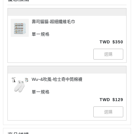
壽司貓貓-超細纖維毛巾
單一規格
TWD
$350
Wu~&吹風-哈士奇中筒棉襪
單一規格
TWD
$129